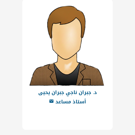
د. جبران ناجي جبران يحيى
أستاذ مساعد