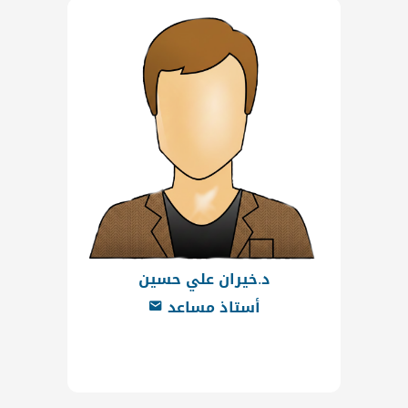
د.خيران علي حسين
أستاذ مساعد