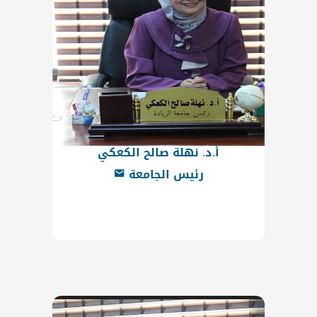
أ.د. نهلة صالح الكعكي
رئيس الجامعة