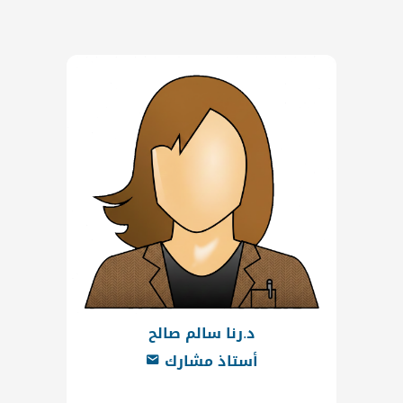
د.رنا سالم صالح
أستاذ مشارك